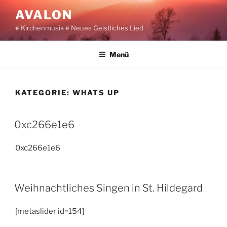
Zum
AVALON
Inhalt
# Kirchenmusik # Neues Geistliches Lied
springen
Menü
KATEGORIE:
WHATS UP
0xc266e1e6
0xc266e1e6
Weihnachtliches Singen in St. Hildegard
[metaslider id=154]